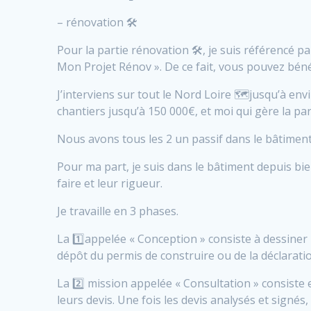
– rénovation 🛠️
Pour la partie rénovation 🛠️, je suis référenc
Mon Projet Rénov ». De ce fait, vous pouvez bénéf
J’interviens sur tout le Nord Loire 🗺️jusqu’à en
chantiers jusqu’à 150 000€, et moi qui gère la pa
Nous avons tous les 2 un passif dans le bâtiment.
Pour ma part, je suis dans le bâtiment depuis bien
faire et leur rigueur.
Je travaille en 3 phases.
La 1️⃣appelée « Conception » consiste à dessiner l
dépôt du permis de construire ou de la déclaratio
La 2️⃣ mission appelée « Consultation » consiste 
leurs devis. Une fois les devis analysés et signés