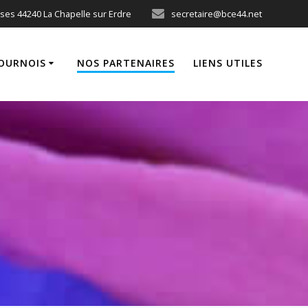
oses 44240 La Chapelle sur Erdre
secretaire@bce44.net
OURNOIS
NOS PARTENAIRES
LIENS UTILES