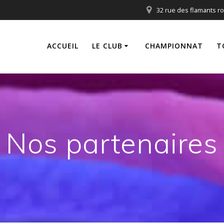
32 rue des flamants r
ACCUEIL
LE CLUB
CHAMPIONNAT
T
Nos partenaires