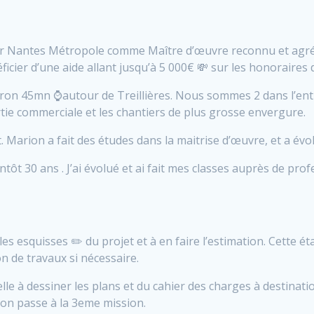
é par Nantes Métropole comme Maître d’œuvre reconnu et agré
icier d’une aide allant jusqu’à 5 000€ 💸 sur les honoraires 
viron 45mn ⌚autour de Treillières. Nous sommes 2 dans l’entr
rtie commerciale et les chantiers de plus grosse envergure.
 Marion a fait des études dans la maitrise d’œuvre, et a évo
tôt 30 ans . J’ai évolué et ai fait mes classes auprès de pro
es esquisses ✏️ du projet et à en faire l’estimation. Cette ét
n de travaux si nécessaire.
elle à dessiner les plans et du cahier des charges à destinati
, on passe à la 3eme mission.