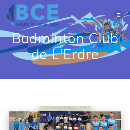
Passer
au
contenu
Badminton Club
de L'Erdre