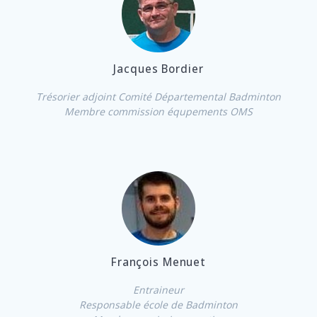
Jacques Bordier
Trésorier adjoint Comité Départemental Badminton
Membre commission équpements OMS
François Menuet
Entraineur
Responsable école de Badminton