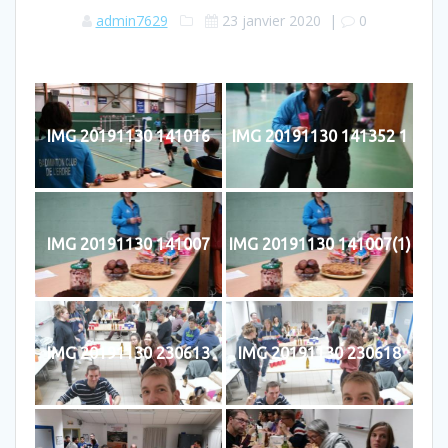
admin7629
23 janvier 2020
|
0
IMG 20191130 141016
IMG 20191130 141352 1
IMG 20191130 141007
IMG 20191130 141007(1)
IMG 20191130 230613
IMG 20191130 230618