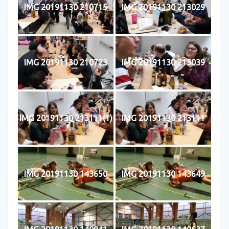
IMG 20191130 210715
IMG 20191130 213029
IMG 20191130 210723
IMG 20191130 213039
IMG 20191130 213111(1)
IMG 20191130 213111
IMG 20191130 143650
IMG 20191130 143649