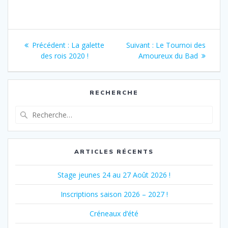
Navigation
Article
Article
Précédent :
La galette
Suivant :
Le Tournoi des
de
précédent
suivant
des rois 2020 !
Amoureux du Bad
:
:
l’article
RECHERCHE
Recherche
pour
:
ARTICLES RÉCENTS
Stage jeunes 24 au 27 Août 2026 !
Inscriptions saison 2026 – 2027 !
Créneaux d’été