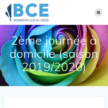
Passer
au
contenu
2ème journée à
domicile (saison
2019/2020)